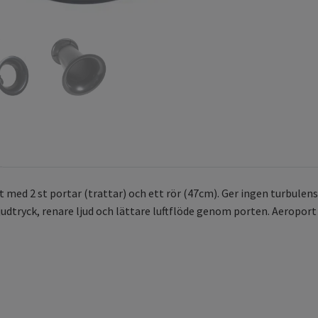
ed 2 st portar (trattar) och ett rör (47cm). Ger ingen turbulens i
judtryck, renare ljud och lättare luftflöde genom porten. Aeroport f