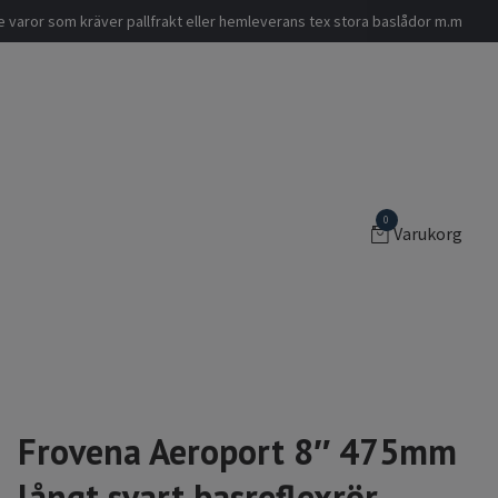
nde varor som kräver pallfrakt eller hemleverans tex stora baslådor m.m
0
Varukorg
Frovena Aeroport 8″ 475mm
långt svart basreflexrör