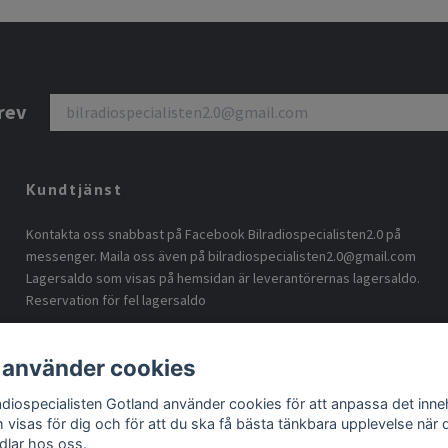
rev
Kundtjänst
Kontakta oss snabbast på Facebook Bilradiospecialisten2.0 på
messenger. Maila oss även på
bilradiospecialisten2.0@gmail.com
Lagersaldo som visas på hemsidan är leverantörernas lagersaldo.
Reservation för fel lagersaldo
 använder cookies
radiospecialisten Gotland använder cookies för att anpassa det inneh
 visas för dig och för att du ska få bästa tänkbara upplevelse när 
dlar hos oss.