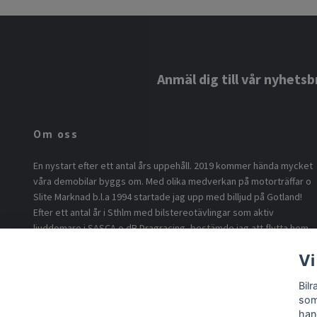
Anmäl dig till vår nyhetsb
Om oss
En nystart efter ett antal års uppehåll. 2019 kommer hända mycket
våra demobilar byggs om. Med olika medverkan på motorträffar o
Slite Marknad b.l.a 1994 startade jag upp med billjud på Gotland!
Efter ett antal år i Sthlm med bilstereotävlingar som aktiv
ljuddomare i SASCA o dB Dragracing, bestämde jag att flytta hem
o börja med billjud på ö.n Nu är vi tillbaka i version 2.0 med min son
Vi
som föddes 1994 som idé sprutan o eldsjälen för byggandet av
vår DD-Lupo under 2018. Inför 2024 bygger vi om våra demobilar
Bil
med flera högtalare o högre ljud!
som
han