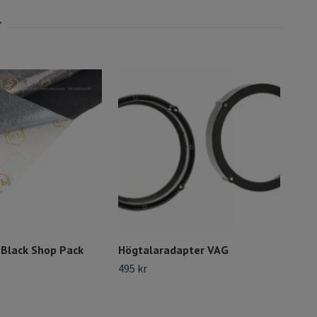
 Black Shop Pack
Högtalaradapter VAG
Hög
II 8
495 kr
399 