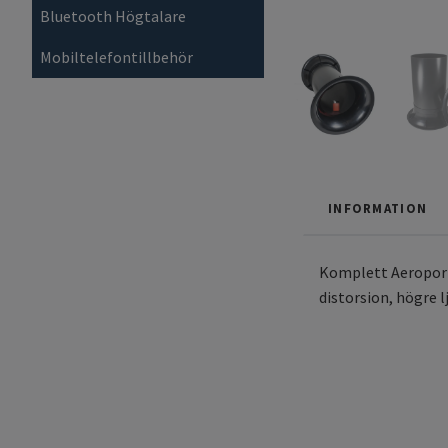
Bluetooth Högtalare
Mobiltelefontillbehör
INFORMATION
Komplett Aeroport m
distorsion, högre l