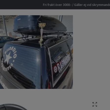
Fri frakt över 3000:- / Gäller ej vid skrymma