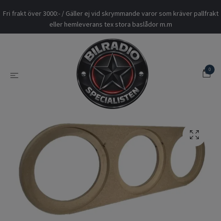
Fri frakt över 3000:- / Gäller ej vid skrymmande varor som kräver pallfrakt
eller hemleverans tex stora baslådor m.m
0