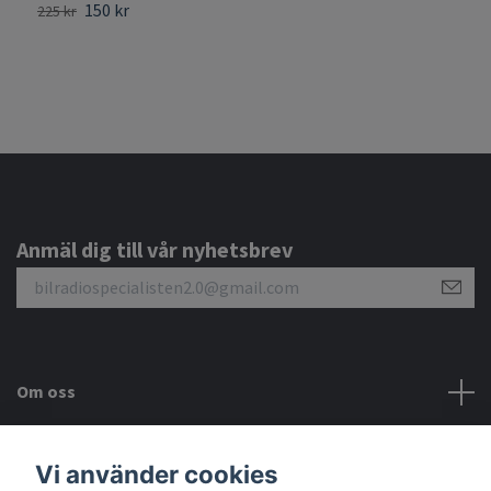
150 kr
225 kr
3
Anmäl dig till vår nyhetsbrev
Om oss
Kundtjänst
Vi använder cookies